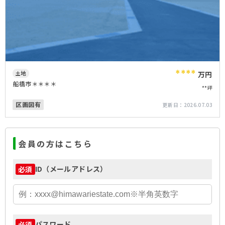
****
土地
万円
船橋市＊＊＊＊
**坪
区画図有
更新日：
2026.07.03
会員の方はこちら
ID（メールアドレス）
必須
パスワード
必須