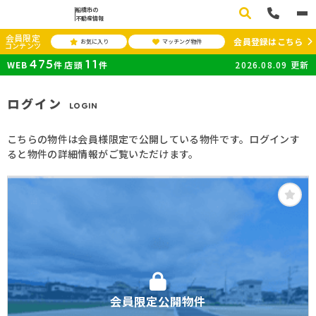
船橋市の
不動産情報
会員限定
会員登録はこちら
お気に入り
マッチング物件
コンテンツ
475
11
WEB
件
店頭
件
2026.08.09
更新
ログイン
LOGIN
こちらの物件は会員様限定で公開している物件です。ログインす
ると物件の詳細情報がご覧いただけます。
会員限定公開物件