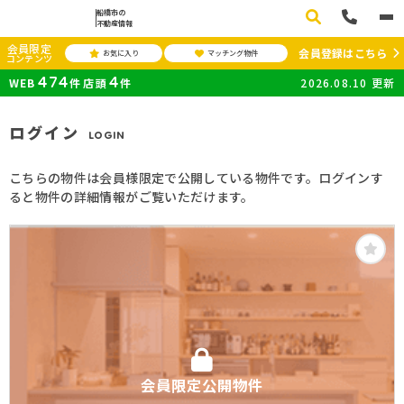
船橋市の
不動産情報
会員限定
会員登録はこちら
お気に入り
マッチング物件
コンテンツ
474
4
WEB
件
店頭
件
2026.08.10
更新
ログイン
LOGIN
こちらの物件は会員様限定で公開している物件です。ログインす
ると物件の詳細情報がご覧いただけます。
会員限定公開物件