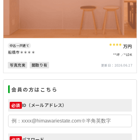
****
中古一戸建て
万円
船橋市＊＊＊＊
**坪
*LDK
写真充実
間取り有
更新日：
2026.06.27
会員の方はこちら
ID（メールアドレス）
必須
パスワード
必須