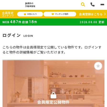
船橋市の
不動産情報
会員限定
会員登録はこちら
お気に入り
マッチング物件
コンテンツ
487
18
WEB
件
店頭
件
2026.08.08
更新
ログイン
LOGIN
こちらの物件は会員様限定で公開している物件です。ログインす
ると物件の詳細情報がご覧いただけます。
会員限定公開物件