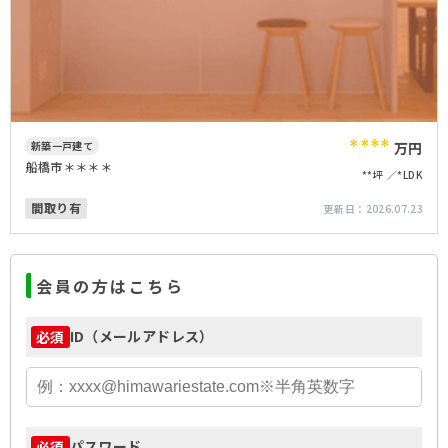
****
新築一戸建て
万円
船橋市＊＊＊＊
**坪
*LDK
間取り有
更新日：
2026.07.23
会員の方はこちら
ID（メールアドレス）
必須
パスワード
必須