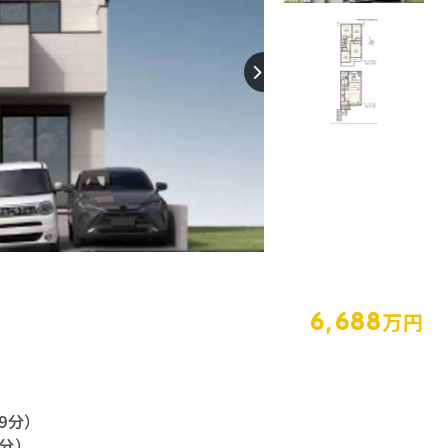
【間取り】
6,688
万円
26.35坪
4LDK
9分）
０分）