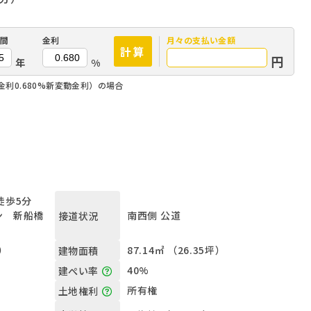
間
金利
月々の
支払い金額
計算
円
年
%
金利0.680%新変動金利）の場合
徒歩5分
ン 新船橋
南西側 公道
接道状況
坪）
87.14㎡ （26.35坪）
建物面積
40%
建ぺい率
所有権
土地権利