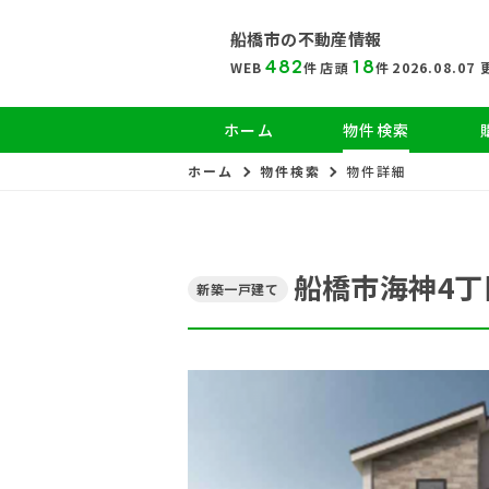
船橋市の
不動産情報
482
18
WEB
件
店頭
件
2026.08.07
ホーム
物件検索
ホーム
物件検索
物件詳細
船橋市海神4丁
新築一戸建て