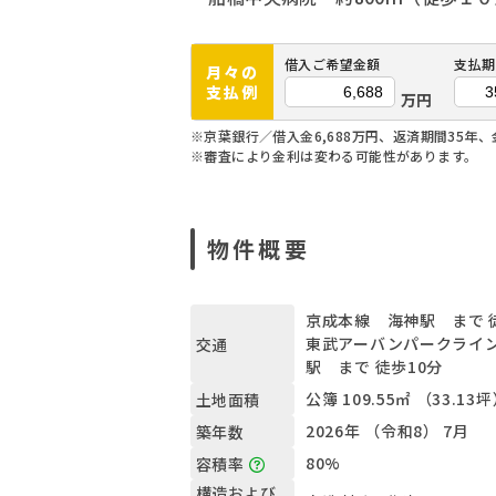
借入ご希望金額
支払期
月々の
支払例
万円
※京葉銀行／借入金6,688万円、返済期間35年、
※審査により金利は変わる可能性があります。
物件概要
京成本線 海神駅 まで 
東武アーバンパークライ
交通
駅 まで 徒歩10分
公簿 109.55㎡ （33.13
土地面積
2026年 （令和8） 7月
築年数
80%
容積率
構造および