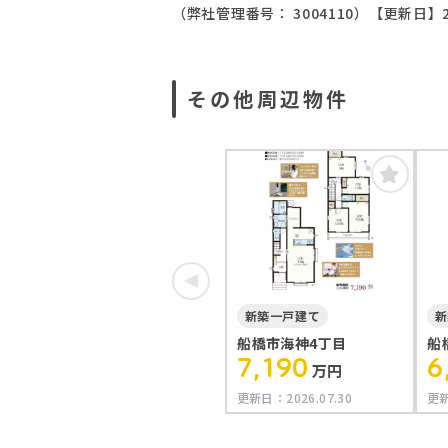
（弊社管理番号： 3004110）
【更新日】2
その他周辺物件
新築一戸建て
新
船橋市海神4丁目
船
7,190
6
万円
更新日：
2026.07.30
更