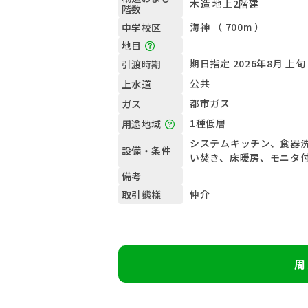
木造 地上2階建
階数
海神 （ 700m ）
中学校区
地目
期日指定 2026年8月 上旬
引渡時期
公共
上水道
都市ガス
ガス
1種低層
用途地域
システムキッチン、食器
設備・条件
い焚き、床暖房、モニタ
備考
仲介
取引態様
周