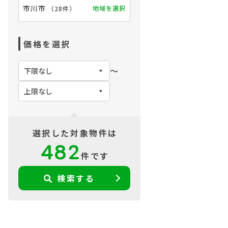
市川市
地域を選択
（
28件
）
価格を選択
〜
選択した対象物件は
482
件です
検索する