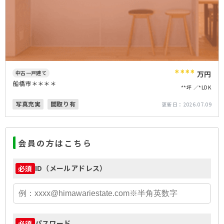
****
中古一戸建て
万円
船橋市＊＊＊＊
**坪
*LDK
写真充実
間取り有
更新日：
2026.07.09
会員の方はこちら
ID（メールアドレス）
必須
パスワード
必須