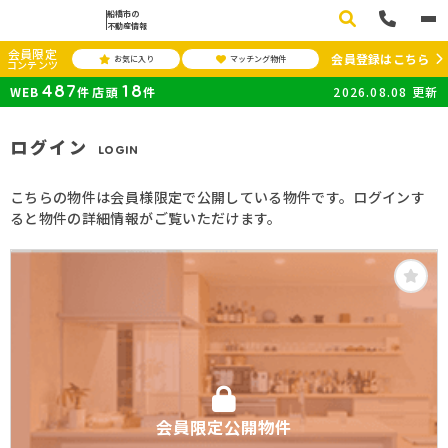
船橋市の
不動産情報
会員限定
会員登録はこちら
お気に入り
マッチング物件
コンテンツ
487
18
WEB
件
店頭
件
2026.08.08
更新
ログイン
LOGIN
こちらの物件は会員様限定で公開している物件です。ログインす
ると物件の詳細情報がご覧いただけます。
会員限定公開物件