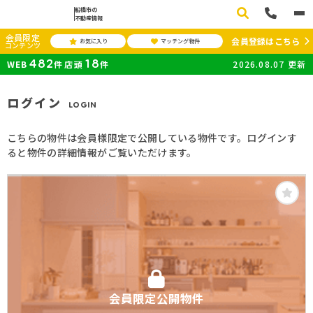
船橋市の
不動産情報
会員限定
会員登録はこちら
お気に入り
マッチング物件
コンテンツ
482
18
WEB
件
店頭
件
2026.08.07
更新
ログイン
LOGIN
こちらの物件は会員様限定で公開している物件です。ログインす
ると物件の詳細情報がご覧いただけます。
会員限定公開物件