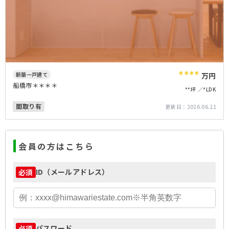
****
新築一戸建て
万円
船橋市＊＊＊＊
**坪
*LDK
間取り有
更新日：
2026.06.21
会員の方はこちら
ID（メールアドレス）
必須
パスワード
必須