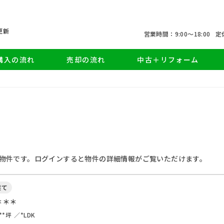
更新
営業時間：9:00〜18:00
定
購入の流れ
売却の流れ
中古＋リフォーム
物件です。ログインすると物件の詳細情報がご覧いただけます。
建て
＊＊＊
**坪
*LDK