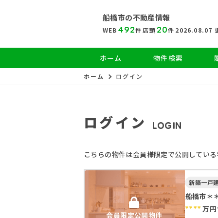
船橋市の
不動産情報
492
20
WEB
件
店頭
件
2026.08.07
ホーム
物件検索
ホーム
ログイン
ログイン
LOGIN
こちらの物件は会員様限定で公開している
新築一戸
船橋市＊
****
万円
会員限定公開物件