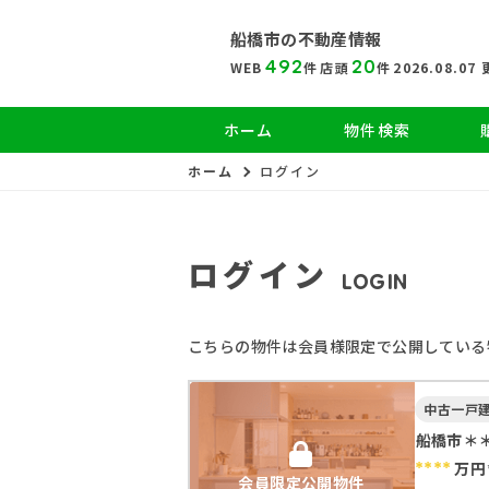
船橋市の
不動産情報
492
20
WEB
件
店頭
件
2026.08.07
ホーム
物件検索
ホーム
ログイン
ログイン
LOGIN
こちらの物件は会員様限定で公開している
中古一戸
船橋市＊
****
万円
会員限定公開物件