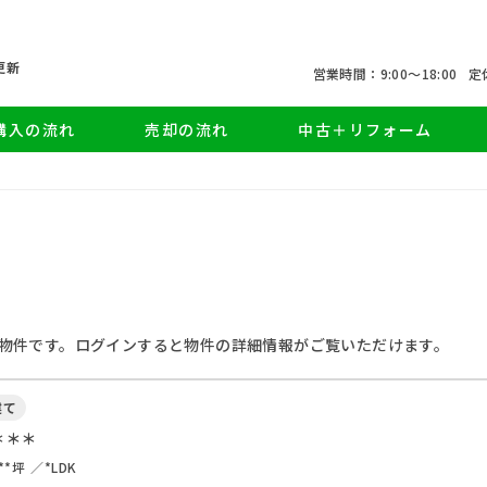
更新
営業時間：9:00〜18:00
定
購入の流れ
売却の流れ
中古＋リフォーム
物件です。ログインすると物件の詳細情報がご覧いただけます。
建て
＊＊＊
**坪
*LDK