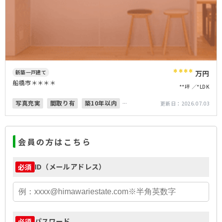
****
新築一戸建て
万円
船橋市＊＊＊＊
**坪
*LDK
写真充実
間取り有
築10年以内
更新日：
2026.07.03
4LDK以上
上下水道完備
会員の方はこちら
ID（メールアドレス）
必須
パスワード
必須