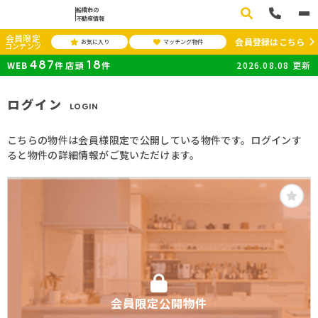
船橋市の
不動産情報
会員限定
会員登録はこちら
お気に入り
マッチング物件
コンテンツ
487
18
WEB
件
店頭
件
2026.08.08
更新
ログイン
LOGIN
こちらの物件は会員様限定で公開している物件です。ログインす
ると物件の詳細情報がご覧いただけます。
会員限定公開物件