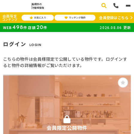
船橋市の
不動産情報
会員限定
会員登録はこちら
お気に入り
マッチング物件
コンテンツ
498
20
WEB
件
店頭
件
2026.08.06
更新
ログイン
LOGIN
こちらの物件は会員様限定で公開している物件です。ログインす
ると物件の詳細情報がご覧いただけます。
会員限定公開物件