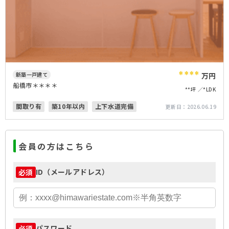
****
新築一戸建て
万円
船橋市＊＊＊＊
**坪
*LDK
間取り有
築10年以内
上下水道完備
更新日：
2026.06.19
会員の方はこちら
ID（メールアドレス）
必須
パスワード
必須