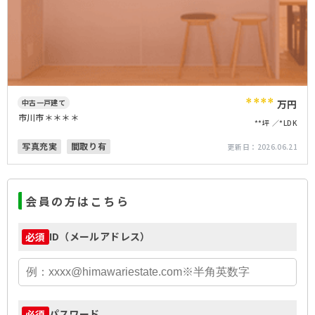
****
中古一戸建て
万円
市川市＊＊＊＊
**坪
*LDK
写真充実
間取り有
更新日：
2026.06.21
会員の方はこちら
ID（メールアドレス）
必須
パスワード
必須