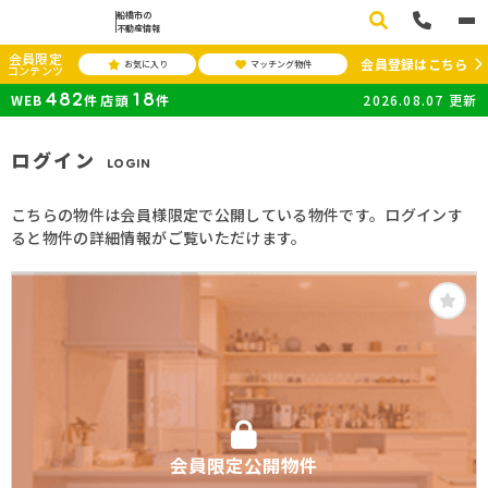
船橋市の
不動産情報
会員限定
会員登録はこちら
お気に入り
マッチング物件
コンテンツ
482
18
WEB
件
店頭
件
2026.08.07
更新
ログイン
LOGIN
こちらの物件は会員様限定で公開している物件です。ログインす
ると物件の詳細情報がご覧いただけます。
会員限定公開物件