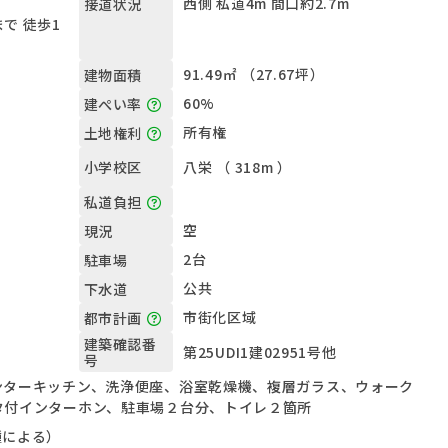
西側 私道4m 間口約2.7m
接道状況
で 徒歩1
91.49㎡ （27.67坪）
建物面積
60%
建ぺい率
所有権
土地権利
八栄 （ 318m ）
小学校区
私道負担
空
現況
2台
駐車場
公共
下水道
市街化区域
都市計画
建築確認番
第25UDI1建02951号他
号
ンターキッチン、洗浄便座、浴室乾燥機、複層ガラス、ウォーク
タ付インターホン、駐車場２台分、トイレ２箇所
種による）