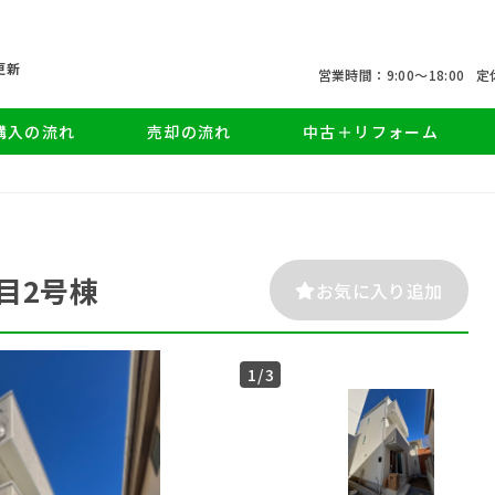
更新
営業時間：9:00〜18:00
定
購入の流れ
売却の流れ
中古＋リフォーム
目2号棟
お気に入り追加
1
/3