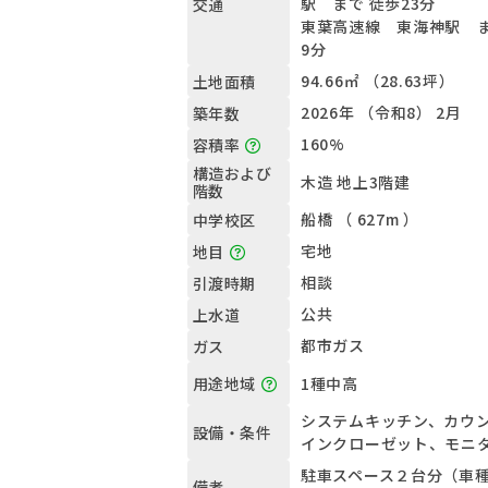
駅 まで 徒歩23分
交通
東葉高速線 東海神駅 ま
9分
94.66㎡ （28.63坪）
土地面積
2026年 （令和8） 2月
築年数
160%
容積率
構造および
木造 地上3階建
階数
船橋 （ 627m ）
中学校区
宅地
地目
相談
引渡時期
公共
上水道
都市ガス
ガス
1種中高
用途地域
システムキッチン、カウ
設備・条件
インクローゼット、モニ
駐車スペース２台分（車
備考