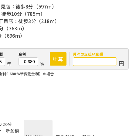
見店：徒歩8分（597ｍ）
徒歩10分（785ｍ）
目店：徒歩3分（218ｍ）
（363ｍ）
（696ｍ）
間
金利
月々の
支払い金額
計算
円
年
%
金利0.680%新変動金利）の場合
歩20分
ン 新船橋