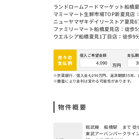
ランドロームフードマーケット船橋夏
マミーマート生鮮市場TOP新夏見店：
ニューヤマザキデイリーストア夏見6丁
ファミリーマート船橋夏見店：徒歩5分
ウエルシア船橋夏見1丁目店：徒歩9分
借入ご希望金額
支払期
月々の
支払例
万円
※京葉銀行／借入金4,090万円、返済期間35年、
※審査により金利は変わる可能性があります。
物件概要
総武線 船橋駅 まで 徒
東武アーバンパークライ