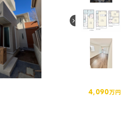
【間取り】
4,090
万円
27.67坪
3LDK