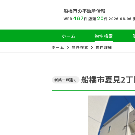
船橋市の
不動産情報
487
20
WEB
件
店頭
件
2026.08.06
ホーム
物件検索
ホーム
物件検索
物件詳細
船橋市夏見2丁
新築一戸建て