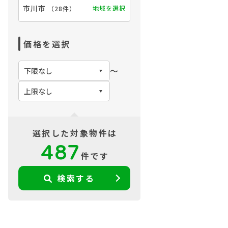
市川市
地域を選択
（
28件
）
価格を選択
〜
選択した対象物件は
487
件です
検索する