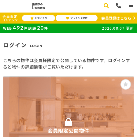
船橋市の
不動産情報
会員限定
会員登録はこちら
お気に入り
マッチング物件
コンテンツ
492
20
WEB
件
店頭
件
2026.08.07
更新
ログイン
LOGIN
こちらの物件は会員様限定で公開している物件です。ログインす
ると物件の詳細情報がご覧いただけます。
会員限定公開物件