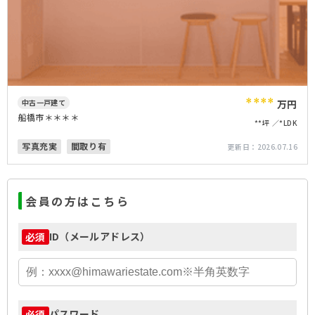
****
中古一戸建て
万円
船橋市＊＊＊＊
**坪
*LDK
写真充実
間取り有
更新日：
2026.07.16
会員の方はこちら
ID（メールアドレス）
必須
パスワード
必須