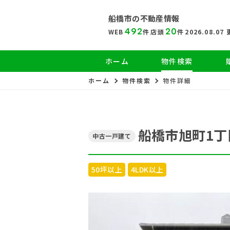
船橋市の
不動産情報
492
20
WEB
件
店頭
件
2026.08.07
ホーム
物件検索
ホーム
物件検索
物件詳細
船橋市旭町1丁
中古一戸建て
50坪以上
4LDK以上