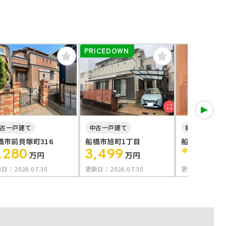
PRICEDOWN
会員限定
古一戸建て
中古一戸建て
新築一戸建て
橋市前貝塚町316
船橋市旭町1丁目
船橋市＊＊＊
,280
3,499
****
万円
万円
万
新日：
2026.07.30
更新日：
2026.07.30
更新日：
2026.0