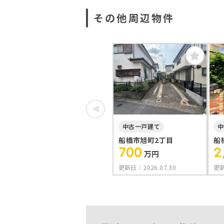
その他周辺物件
中古一戸建て
中
船橋市旭町2丁目
船
700
2
万円
更新日：
2026.07.30
更