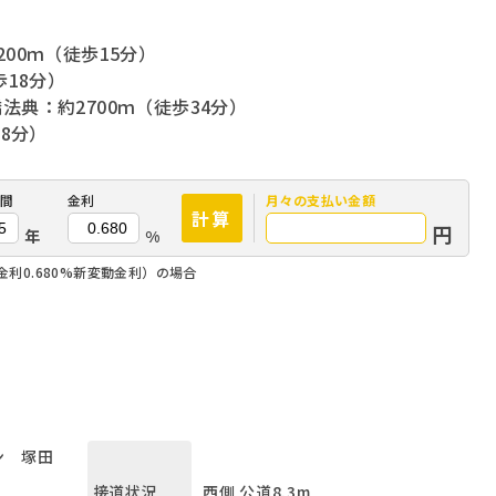
00ｍ（徒歩15分）
歩18分）
典：約2700ｍ（徒歩34分）
8分）
間
金利
月々の
支払い金額
計算
円
年
%
金利0.680%新変動金利）の場合
ン 塚田
西側 公道8.3m
接道状況