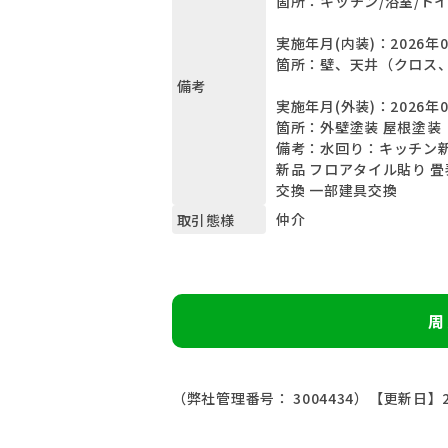
箇所：キッチン/浴室/トイ
実施年月(内装)：2026年
箇所：壁、天井（クロス、
備考
実施年月(外装)：2026年
箇所：外壁塗装 屋根塗装
備考：水回り：キッチン新
新品 フロアタイル貼り 畳
交換 一部建具交換
仲介
取引態様
周
（弊社管理番号： 3004434）
【更新日】2