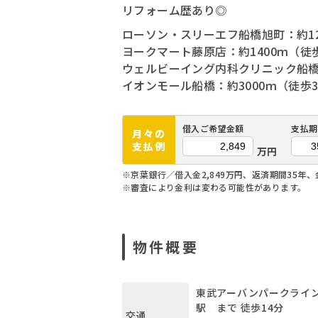
リフォーム歴あり◎
ローソン・スリーエフ船橋旭町：約12
ヨークマート藤原店：約1400ｍ（徒
ウェルビーイング内科クリニック船橋法
イオンモール船橋：約3000ｍ（徒歩3
借入ご希望金額
支払期
月々の
支払例
万円
※京葉銀行／借入金2,849万円、返済期間35年、
※審査により金利は変わる可能性があります。
物件概要
東武アーバンパークライ
駅 まで 徒歩14分
交通