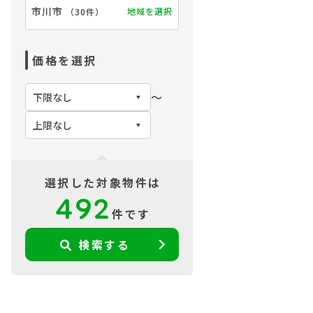
市川市
地域を選択
（
30件
）
価格を選択
〜
選択した対象物件は
492
件です
検索する