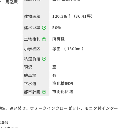
ン 馬込沢
120.38㎡ （36.41坪）
建物面積
50%
建ぺい率
所有権
土地権利
塚田 （ 1300m ）
小学校区
私道負担
空
現況
有
駐車場
浄化槽個別
下水道
市街化区域
都市計画
便座、追い焚き、ウォークインクローゼット、モニタ付インター
年06月