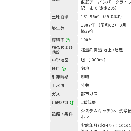
東武アーバンパークライ
駅 まで 徒歩28分
181.96㎡ （55.04坪）
土地面積
1987年 （昭和62） 3月
築年数
築39年
100%
容積率
構造および
軽量鉄骨造 地上2階建
階数
旭 （ 900m ）
中学校区
宅地
地目
即時
引渡時期
公共
上水道
都市ガス
ガス
1種低層
用途地域
システムキッチン、洗浄
設備・条件
ホン
実施年月(水回り)：2026