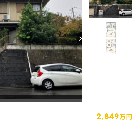
【間取り】
2,849
万円
36.41坪
4LDK