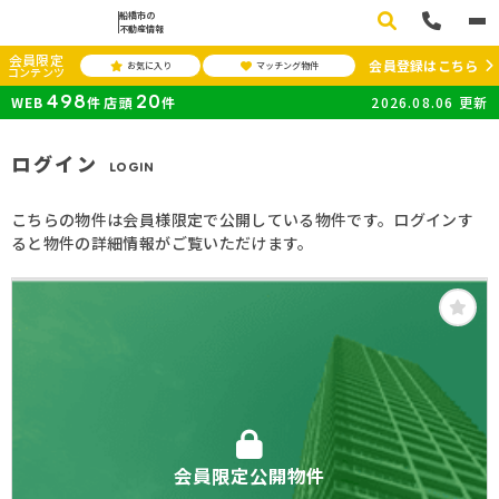
船橋市の
不動産情報
会員限定
会員登録はこちら
お気に入り
マッチング物件
コンテンツ
498
20
WEB
件
店頭
件
2026.08.06
更新
ログイン
LOGIN
こちらの物件は会員様限定で公開している物件です。ログインす
ると物件の詳細情報がご覧いただけます。
会員限定公開物件