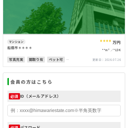
****
マンション
万円
船橋市＊＊＊＊
**m²
*LDK
写真充実
間取り有
ペット可
更新日：
2026.07.26
オートロック
上下水道完備
会員の方はこちら
ID（メールアドレス）
必須
パスワード
必須