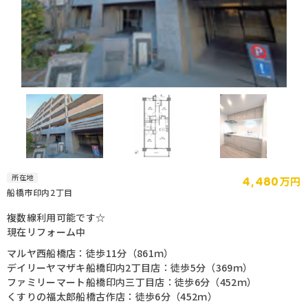
4,480
所在地
万円
船橋市印内2丁目
70.80m²
3LDK
複数線利用可能です☆
現在リフォーム中
マルヤ西船橋店：徒歩11分（861ｍ）
デイリーヤマザキ船橋印内2丁目店：徒歩5分（369ｍ）
ファミリーマート船橋印内三丁目店：徒歩6分（452ｍ）
くすりの福太郎船橋古作店：徒歩6分（452ｍ）