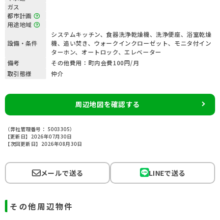
ガス
都市計画
用途地域
システムキッチン、食器洗浄乾燥機、洗浄便座、浴室乾燥
設備・条件
機、追い焚き、ウォークインクローゼット、モニタ付イン
ターホン、オートロック、エレベーター
備考
その他費用：町内会費100円/月
取引態様
仲介
周辺地図を確認する
（弊社管理番号： 5003305）
【更新日】2026年07月30日
【次回更新日】2026年08月30日
メールで送る
LINEで送る
その他周辺物件