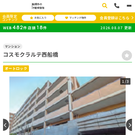
船橋市の
不動産情報
会員限定
会員登録はこちら
お気に入り
マッチング物件
コンテンツ
482
18
WEB
件
店頭
件
2026.08.07
更新
マンション
コスモクラルテ西船橋
オートロック
1
/3