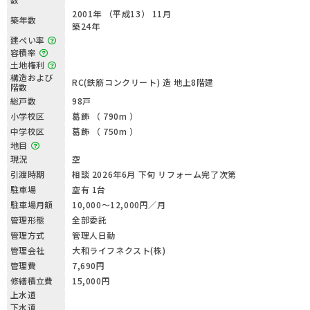
2001年 （平成13） 11月
築年数
築24年
建ぺい率
容積率
土地権利
構造および
RC(鉄筋コンクリート) 造 地上8階建
階数
総戸数
98戸
小学校区
葛飾 （ 790m ）
中学校区
葛飾 （ 750m ）
地目
現況
空
引渡時期
相談 2026年6月 下旬 リフォーム完了次第
駐車場
空有 1台
駐車場月額
10,000〜12,000円／月
管理形態
全部委託
管理方式
管理人日勤
管理会社
大和ライフネクスト(株)
管理費
7,690円
修繕積立費
15,000円
上水道
下水道