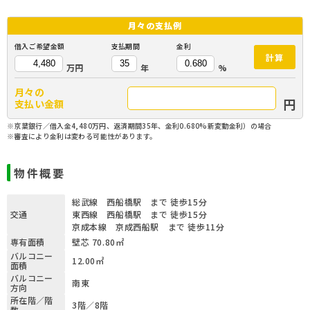
月々の
支払例
借入ご希望金額
支払期間
金利
計算
万円
年
%
月々の
円
支払い金額
※京葉銀行／借入金4,480万円、返済期間35年、金利0.680%新変動金利）の場合
※審査により金利は変わる可能性があります。
物件概要
総武線 西船橋駅 まで 徒歩15分
交通
東西線 西船橋駅 まで 徒歩15分
京成本線 京成西船駅 まで 徒歩11分
専有面積
壁芯 70.80㎡
バルコニー
12.00㎡
面積
バルコニー
南東
方向
所在階／階
3階／8階
数