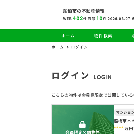
船橋市の
不動産情報
482
18
WEB
件
店頭
件
2026.08.07
ホーム
物件検索
ホーム
ログイン
ログイン
LOGIN
こちらの物件は会員様限定で公開している
マンショ
船橋市＊
****
万円
会員限定公開物件