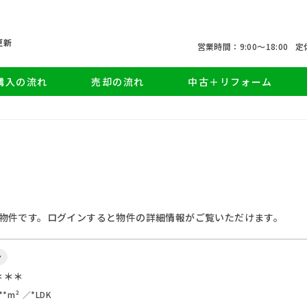
更新
営業時間：9:00〜18:00
定
購入の流れ
売却の流れ
中古＋リフォーム
物件です。ログインすると物件の詳細情報がご覧いただけます。
ン
＊＊＊
**m²
*LDK