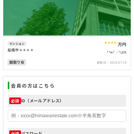
****
マンション
万円
船橋市＊＊＊＊
**m²
*LDK
間取り有
更新日：
2026.07.30
会員の方はこちら
ID（メールアドレス）
必須
パスワード
必須