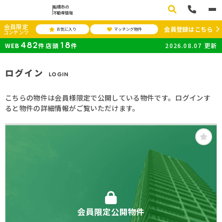
船橋市の
不動産情報
会員限定
会員登録はこちら
お気に入り
マッチング物件
コンテンツ
482
18
WEB
件
店頭
件
2026.08.07
更新
ログイン
LOGIN
こちらの物件は会員様限定で公開している物件です。ログインす
ると物件の詳細情報がご覧いただけます。
会員限定公開物件