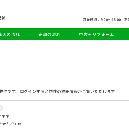
更新
営業時間：9:00〜18:00
定
購入の流れ
売却の流れ
中古＋リフォーム
物件です。ログインすると物件の詳細情報がご覧いただけます。
ン
＊＊＊
**m²
*LDK