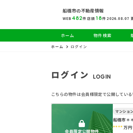
船橋市の
不動産情報
482
18
WEB
件
店頭
件
2026.08.07
ホーム
物件検索
ホーム
ログイン
ログイン
LOGIN
こちらの物件は会員様限定で公開している
マンショ
船橋市＊
****
万円
会員限定公開物件