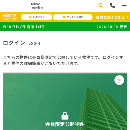
船橋市の
不動産情報
会員限定
会員登録はこちら
お気に入り
マッチング物件
コンテンツ
487
18
WEB
件
店頭
件
2026.08.08
更新
ログイン
LOGIN
こちらの物件は会員様限定で公開している物件です。ログインす
ると物件の詳細情報がご覧いただけます。
会員限定公開物件