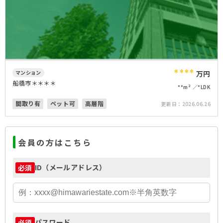
****
マンション
万円
船橋市＊＊＊＊
**m²
*LDK
間取り有
ペット可
高層階
更新日：
2026.06.26
会員の方はこちら
ID（メールアドレス）
必須
パスワード
必須