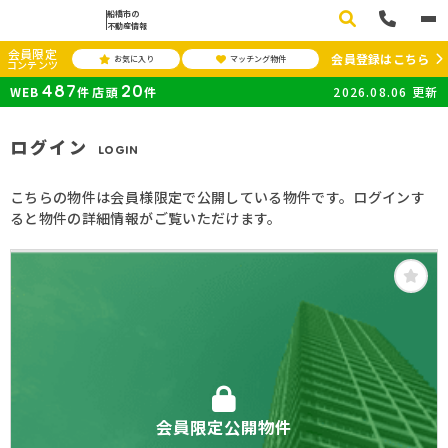
船橋市の
不動産情報
会員限定
会員登録はこちら
お気に入り
マッチング物件
コンテンツ
487
20
WEB
件
店頭
件
2026.08.06
更新
ログイン
LOGIN
こちらの物件は会員様限定で公開している物件です。ログインす
ると物件の詳細情報がご覧いただけます。
会員限定公開物件