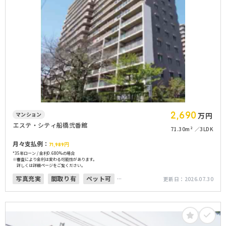
2,690
マンション
万円
エステ・シティ船橋弐番館
71.30m²
3LDK
月々支払例：
71,989
円
*35年ローン / 金利0.680%の場合
※審査により金利は変わる可能性があります。
詳しくは詳細ページをご覧ください。
写真充実
間取り有
ペット可
更新日：
2026.07.30
南面バルコニー
オートロック
上下水道完備