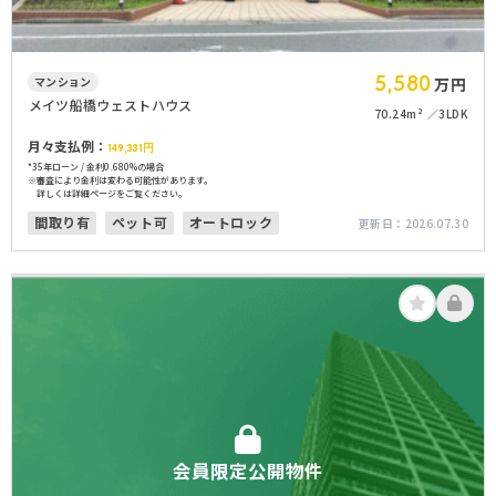
5,580
マンション
万円
メイツ船橋ウェストハウス
70.24m²
3LDK
月々支払例：
149,331
円
*35年ローン / 金利0.680%の場合
※審査により金利は変わる可能性があります。
詳しくは詳細ページをご覧ください。
間取り有
ペット可
オートロック
更新日：
2026.07.30
会員限定公開物件