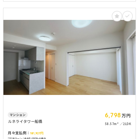
6,798
マンション
万円
ルネライタワー船橋
58.57m²
2LDK
月々支払例：
181,927
円
*35年ローン / 金利0.680%の場合