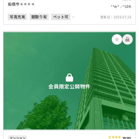
船橋市＊＊＊＊
**m²
*LDK
写真充実
間取り有
ペット可
更新日：
2026.07.26
オートロック
角部屋
会員限定公開物件
マンション
万円