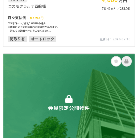
4,680
万円
コスモクラルテ西船橋
76.41m²
2SLDK
月々支払例：
125,245
円
*35年ローン / 金利0.680%の場合
※審査により金利は変わる可能性があります。
詳しくは詳細ページをご覧ください。
間取り有
オートロック
更新日：
2026.07.30
会員限定公開物件