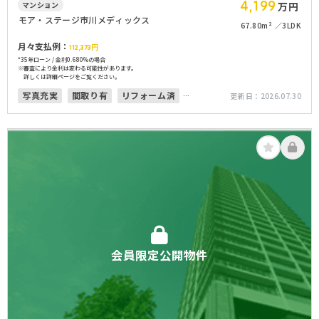
4,199
マンション
万円
モア・ステージ市川メディックス
67.80m²
3LDK
月々支払例：
112,373
円
*35年ローン / 金利0.680%の場合
※審査により金利は変わる可能性があります。
詳しくは詳細ページをご覧ください。
写真充実
間取り有
リフォーム済
更新日：
2026.07.30
オートロック
会員限定公開物件