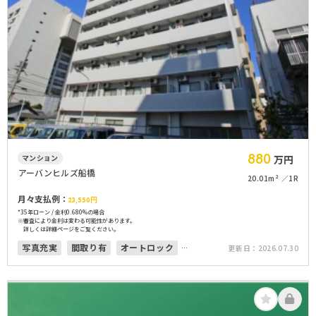
880
マンション
万円
アーバンヒルズ船橋
20.01m²
1R
月々支払例：
23,550
円
*35年ローン / 金利0.680%の場合
※審査により金利は変わる可能性があります。
詳しくは詳細ページをご覧ください。
写真充実
間取り有
オートロック
更新日：
2026.07.30
角部屋