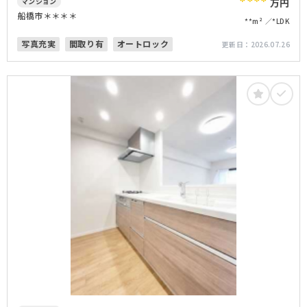
****
マンション
万円
船橋市＊＊＊＊
**m²
*LDK
写真充実
間取り有
オートロック
更新日：
2026.07.26