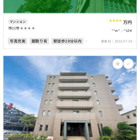
****
マンション
万円
市川市＊＊＊＊
**m²
*LDK
写真充実
間取り有
駅徒歩10分以内
更新日：
2026.07.26
ペット可
オートロック
角部屋