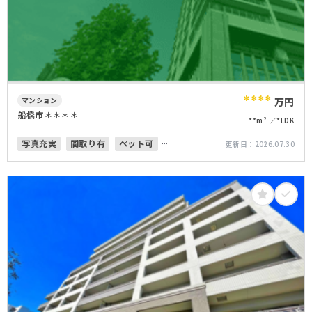
****
マンション
万円
船橋市＊＊＊＊
**m²
*LDK
写真充実
間取り有
ペット可
更新日：
2026.07.30
オートロック