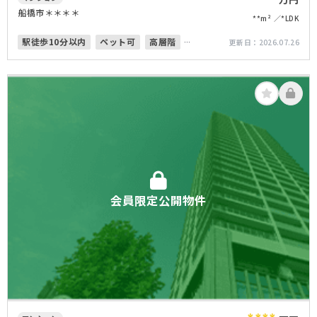
****
船橋市＊＊＊＊
**m²
*LDK
駅徒歩10分以内
ペット可
高層階
更新日：
2026.07.26
オートロック
上下水道完備
会員限定公開物件