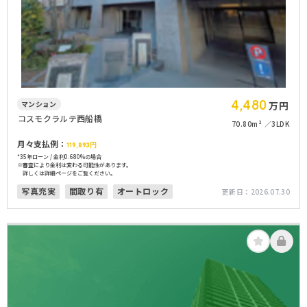
4,480
マンション
万円
コスモクラルテ西船橋
70.80m²
3LDK
月々支払例：
119,893
円
*35年ローン / 金利0.680%の場合
※審査により金利は変わる可能性があります。
詳しくは詳細ページをご覧ください。
写真充実
間取り有
オートロック
更新日：
2026.07.30