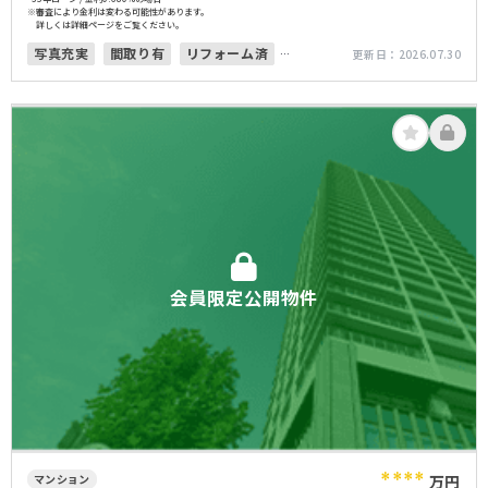
※審査により金利は変わる可能性があります。
詳しくは詳細ページをご覧ください。
写真充実
間取り有
リフォーム済
更新日：
2026.07.30
駅徒歩10分以内
高層階
オートロック
会員限定公開物件
****
マンション
万円