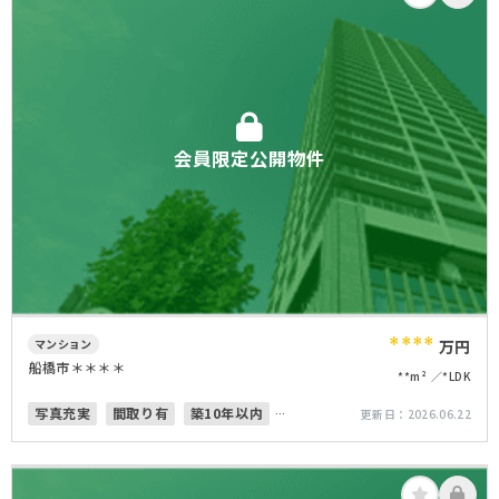
会員限定公開物件
****
マンション
万円
船橋市＊＊＊＊
**m²
*LDK
写真充実
間取り有
築10年以内
更新日：
2026.06.22
南向き
ペット可
南面バルコニー
オートロック
上下水道完備