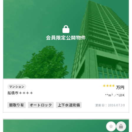
会員限定公開物件
****
マンション
万円
船橋市＊＊＊＊
**m²
*LDK
間取り有
オートロック
上下水道完備
更新日：
2026.07.30