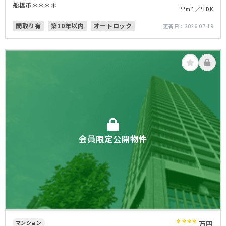
船橋市＊＊＊＊
**m²
*LDK
間取り有
築10年以内
オートロック
更新日：
2026.07.19
会員限定公開物件
****
マンション
万円