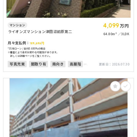
4,099
マンション
万円
ライオンズマンション津田沼前原第二
64.80m²
3LDK
月々支払例：
109,696
円
*35年ローン / 金利0.680%の場合
※審査により金利は変わる可能性があります。
詳しくは詳細ページをご覧ください。
写真充実
間取り有
南向き
高層階
更新日：
2026.07.30
オートロック