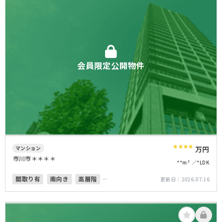
会員限定公開物件
****
マンション
万円
市川市＊＊＊＊
**m²
*LDK
間取り有
南向き
高層階
更新日：
2026.07.16
オートロック