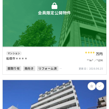
会員限定公開物件
****
マンション
万円
船橋市＊＊＊＊
**m²
*LDK
間取り有
南向き
リフォーム済
更新日：
2026.06.25
ペット可
オートロック