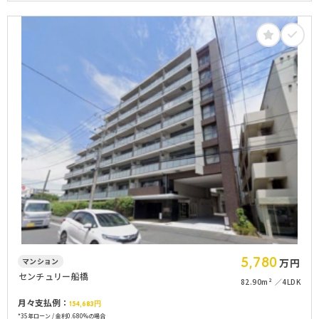
5,780
マンション
万円
センチュリー船橋
82.90m²
4LDK
月々支払例：
154,683
円
*35年ローン / 金利0.680%の場合