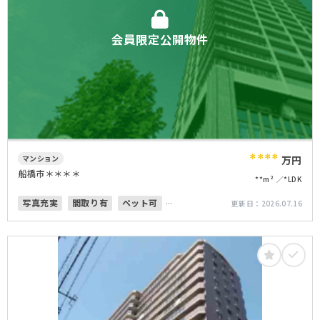
会員限定公開物件
****
マンション
万円
船橋市＊＊＊＊
**m²
*LDK
写真充実
間取り有
ペット可
更新日：
2026.07.16
高層階
オートロック
角部屋