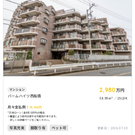
2,980
マンション
万円
バームハイツ西船橋
58.95m²
2SLDK
月々支払例：
79,750
円
*35年ローン / 金利0.680%の場合
※審査により金利は変わる可能性があります。
詳しくは詳細ページをご覧ください。
写真充実
間取り有
ペット可
更新日：
2026.07.30
オートロック
上下水道完備