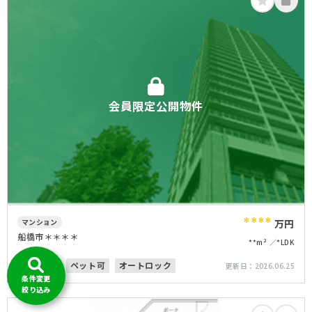
会員限定公開物件
****
マンション
万円
船橋市＊＊＊＊
**m²
*LDK
間取り有
ペット可
オートロック
更新日：
2026.06.25
条件変更
絞り込み