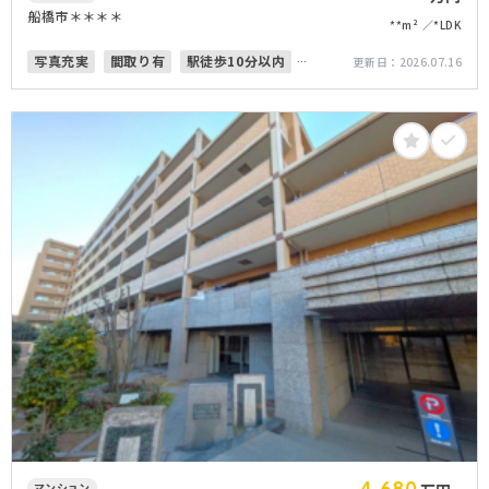
船橋市＊＊＊＊
**m²
*LDK
写真充実
間取り有
駅徒歩10分以内
更新日：
2026.07.16
オートロック
マンション