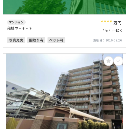
****
マンション
万円
船橋市＊＊＊＊
**m²
*LDK
写真充実
間取り有
ペット可
更新日：
2026.07.26
オートロック
上下水道完備