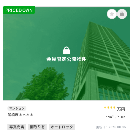
PRICEDOWN
会員限定公開物件
****
マンション
万円
船橋市＊＊＊＊
**m²
*LDK
写真充実
間取り有
オートロック
更新日：
2026.08.06