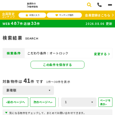
船橋市の
不動産情報
会員限定
会員登録はこちら
お気に入り
マッチング物件
コンテンツ
487
33
WEB
件
店頭
件
2026.08.06
更新
検索結果
SEARCH
検索条件
こだわり条件：
オートロック
変更する
この条件を保存する
41
対象物件は
件 です
1件〜30件を表示
ページを
«前のページへ
次のページへ»
表示»
気になる物件をチェックして、まとめてお問い合わせできます。