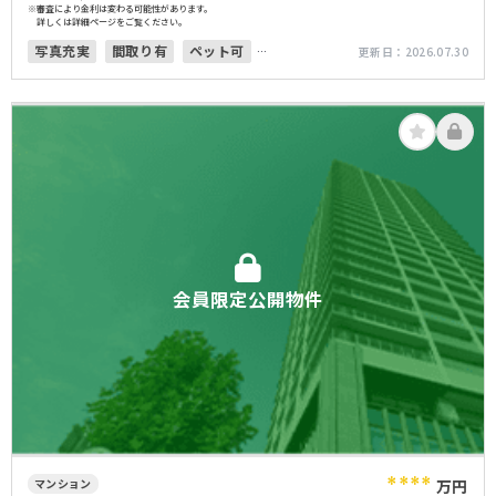
※審査により金利は変わる可能性があります。
詳しくは詳細ページをご覧ください。
写真充実
間取り有
ペット可
更新日：
2026.07.30
オートロック
会員限定公開物件
****
マンション
万円