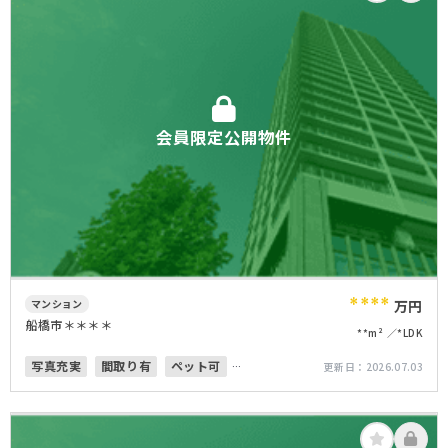
会員限定公開物件
****
マンション
万円
船橋市＊＊＊＊
**m²
*LDK
写真充実
間取り有
ペット可
更新日：
2026.07.03
南面バルコニー
オートロック
角部屋
オール電化
オール電化住宅