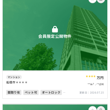
会員限定公開物件
****
マンション
万円
船橋市＊＊＊＊
**m²
*LDK
間取り有
ペット可
オートロック
更新日：
2026.07.25
上下水道完備