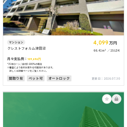
4,099
マンション
万円
クレストフォルム津田沼
66.41m²
2SLDK
月々支払例：
109,696
円
*35年ローン / 金利0.680%の場合
※審査により金利は変わる可能性があります。
詳しくは詳細ページをご覧ください。
間取り有
ペット可
オートロック
更新日：
2026.07.30