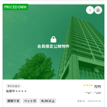
PRICEDOWN
会員限定公開物件
****
マンション
万円
船橋市＊＊＊＊
**m²
*LDK
間取り有
ペット可
4LDK以上
更新日：
2026.08.06
オートロック